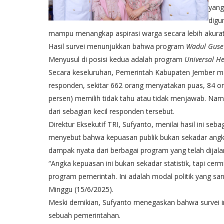
yang
digu
mampu menangkap aspirasi warga secara lebih akurat
Hasil survei menunjukkan bahwa program
Wadul Guse
Menyusul di posisi kedua adalah program
Universal He
Secara keseluruhan, Pemerintah Kabupaten Jember mera
responden, sekitar 662 orang menyatakan puas, 84 or
persen) memilih tidak tahu atau tidak menjawab. Namun
dari sebagian kecil responden tersebut.
Direktur Eksekutif TRI, Sufyanto, menilai hasil ini seba
menyebut bahwa kepuasan publik bukan sekadar angk
dampak nyata dari berbagai program yang telah dijala
“Angka kepuasan ini bukan sekadar statistik, tapi ce
program pemerintah. Ini adalah modal politik yang sa
Minggu (15/6/2025).
Meski demikian, Sufyanto menegaskan bahwa survei ini
sebuah pemerintahan.