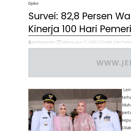
Djoko
Survei: 82,8 Persen 
Kinerja 100 Hari Peme
Jemberpedia
Selasa, Juni 17, 2025
Politik Dan Pem
WWW.JE
Lemb
terh
Muha
pert
kepu
Dila