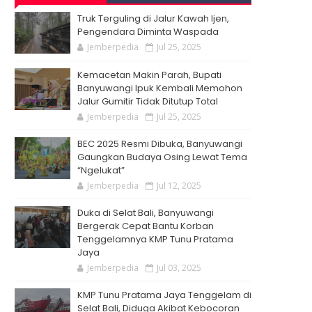
Truk Terguling di Jalur Kawah Ijen,
Pengendara Diminta Waspada
Jemberpedia
Jul 25, 2025
Kemacetan Makin Parah, Bupati
Banyuwangi Ipuk Kembali Memohon
Jalur Gumitir Tidak Ditutup Total
Jemberpedia
Jul 25, 2025
BEC 2025 Resmi Dibuka, Banyuwangi
Gaungkan Budaya Osing Lewat Tema
“Ngelukat”
Jemberpedia
Jul 12, 2025
Duka di Selat Bali, Banyuwangi
Bergerak Cepat Bantu Korban
Tenggelamnya KMP Tunu Pratama
Jaya
Jemberpedia
Jul 03, 2025
KMP Tunu Pratama Jaya Tenggelam di
Selat Bali, Diduga Akibat Kebocoran