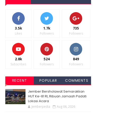
3.5k
1.7k
735
Likes
Followers
Followers
2.8k
524
849
Subscribes
Followers
Followers
RECENT
POPULAR
COMMENTS
Jember Bersholawat Semarakkan
HUT Ke-81 RI, Ribuan Jamaah Padati
Lokasi Acara
Jemberpedia
Aug 06, 2026