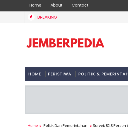
Home
About
Contact
BREAKING
donesia Bungkam Timor Leste 3-0, Garuda Pimpin Klasemen Gr
HOME
PERISTIWA
POLITIK & PEMERINTA
Home
Politik Dan Pemerintahan
Survei: 82,8 Persen