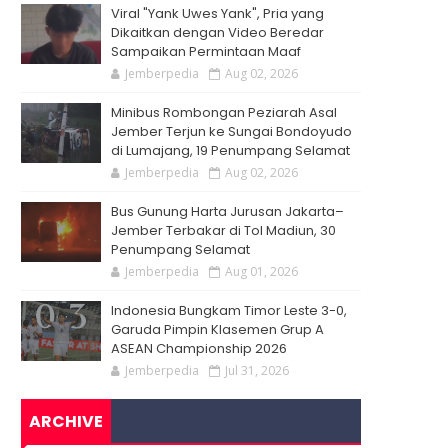
Viral "Yank Uwes Yank", Pria yang
Dikaitkan dengan Video Beredar
Sampaikan Permintaan Maaf
Jemberpedia
Aug 02, 2026
Minibus Rombongan Peziarah Asal
Jember Terjun ke Sungai Bondoyudo
di Lumajang, 19 Penumpang Selamat
Jemberpedia
Aug 02, 2026
Bus Gunung Harta Jurusan Jakarta–
Jember Terbakar di Tol Madiun, 30
Penumpang Selamat
Jemberpedia
Aug 01, 2026
Indonesia Bungkam Timor Leste 3-0,
Garuda Pimpin Klasemen Grup A
ASEAN Championship 2026
Jemberpedia
Jul 31, 2026
ARCHIVE