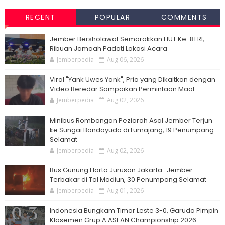
RECENT
POPULAR
COMMENTS
Jember Bersholawat Semarakkan HUT Ke-81 RI,
Ribuan Jamaah Padati Lokasi Acara
Jemberpedia
Aug 06, 2026
Viral "Yank Uwes Yank", Pria yang Dikaitkan dengan
Video Beredar Sampaikan Permintaan Maaf
Jemberpedia
Aug 02, 2026
Minibus Rombongan Peziarah Asal Jember Terjun
ke Sungai Bondoyudo di Lumajang, 19 Penumpang
Selamat
Jemberpedia
Aug 02, 2026
Bus Gunung Harta Jurusan Jakarta–Jember
Terbakar di Tol Madiun, 30 Penumpang Selamat
Jemberpedia
Aug 01, 2026
Indonesia Bungkam Timor Leste 3-0, Garuda Pimpin
Klasemen Grup A ASEAN Championship 2026