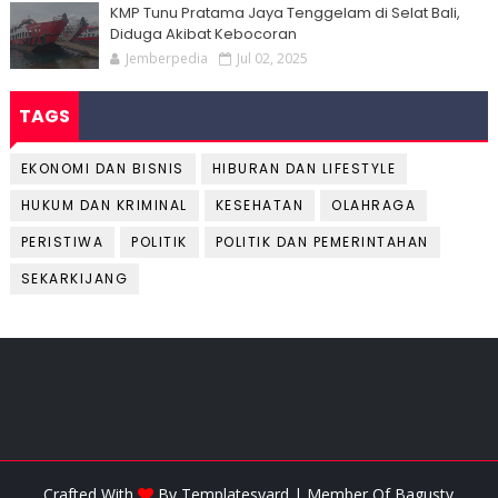
KMP Tunu Pratama Jaya Tenggelam di Selat Bali,
Diduga Akibat Kebocoran
Jemberpedia
Jul 02, 2025
TAGS
EKONOMI DAN BISNIS
HIBURAN DAN LIFESTYLE
HUKUM DAN KRIMINAL
KESEHATAN
OLAHRAGA
PERISTIWA
POLITIK
POLITIK DAN PEMERINTAHAN
SEKARKIJANG
Crafted With
By
Templatesyard
| Member Of
Bagustv