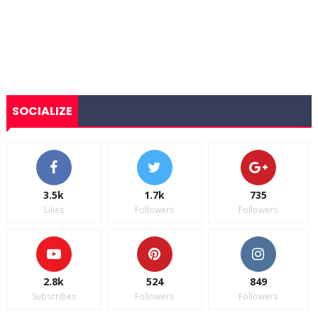
SOCIALIZE
3.5k
1.7k
735
Likes
Followers
Followers
2.8k
524
849
Subscribes
Followers
Followers