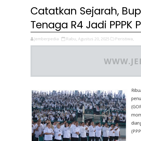
Catatkan Sejarah, Bup
Tenaga R4 Jadi PPPK 
Jemberpedia
Rabu, Agustus 20, 2025
Peristiwa,
WWW.JE
Ribu
penu
(GOR
mome
dian
(PPP