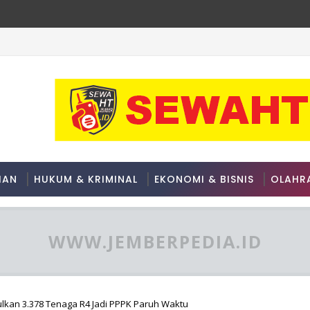
an Wisatawan Padati Grand Carnival
HAN
HUKUM & KRIMINAL
EKONOMI & BISNIS
OLAHR
WWW.JEMBERPEDIA.ID
ulkan 3.378 Tenaga R4 Jadi PPPK Paruh Waktu