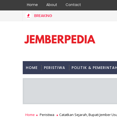
Home
About
Contact
BREAKING
JFC 2026 Dongkrak Pariwisata Jember, Ribu
HIBURAN DAN LIFESTYLE
HOME
PERISTIWA
POLITIK & PEMERINTA
Home
Peristiwa
Catatkan Sejarah, Bupati Jember Us