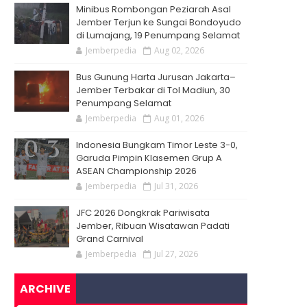
Minibus Rombongan Peziarah Asal
Jember Terjun ke Sungai Bondoyudo
di Lumajang, 19 Penumpang Selamat
Jemberpedia
Aug 02, 2026
Bus Gunung Harta Jurusan Jakarta–
Jember Terbakar di Tol Madiun, 30
Penumpang Selamat
Jemberpedia
Aug 01, 2026
Indonesia Bungkam Timor Leste 3-0,
Garuda Pimpin Klasemen Grup A
ASEAN Championship 2026
Jemberpedia
Jul 31, 2026
JFC 2026 Dongkrak Pariwisata
Jember, Ribuan Wisatawan Padati
Grand Carnival
Jemberpedia
Jul 27, 2026
ARCHIVE