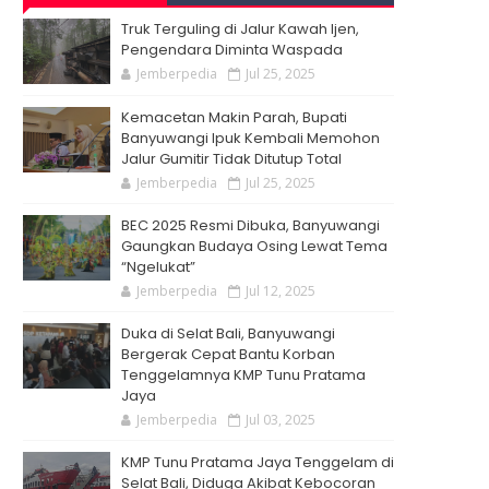
Truk Terguling di Jalur Kawah Ijen,
Pengendara Diminta Waspada
Jemberpedia
Jul 25, 2025
Kemacetan Makin Parah, Bupati
Banyuwangi Ipuk Kembali Memohon
Jalur Gumitir Tidak Ditutup Total
Jemberpedia
Jul 25, 2025
BEC 2025 Resmi Dibuka, Banyuwangi
Gaungkan Budaya Osing Lewat Tema
“Ngelukat”
Jemberpedia
Jul 12, 2025
Duka di Selat Bali, Banyuwangi
Bergerak Cepat Bantu Korban
Tenggelamnya KMP Tunu Pratama
Jaya
Jemberpedia
Jul 03, 2025
KMP Tunu Pratama Jaya Tenggelam di
Selat Bali, Diduga Akibat Kebocoran