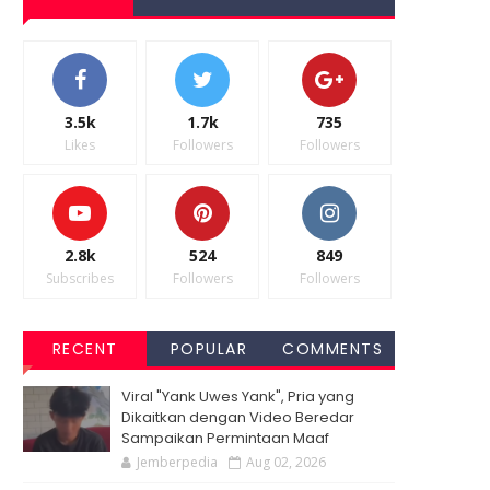
3.5k
1.7k
735
Likes
Followers
Followers
2.8k
524
849
Subscribes
Followers
Followers
RECENT
POPULAR
COMMENTS
Viral "Yank Uwes Yank", Pria yang
Dikaitkan dengan Video Beredar
Sampaikan Permintaan Maaf
Jemberpedia
Aug 02, 2026