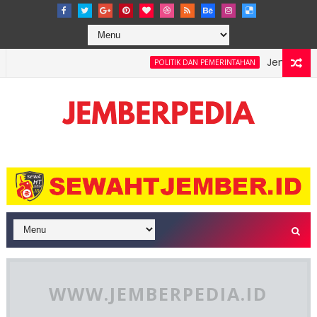
Jember Bersho
POLITIK DAN PEMERINTAHAN
Leste 3-0, Garuda Pimpin Klasemen Grup A ASEAN Championship
WWW.JEMBERPEDIA.ID