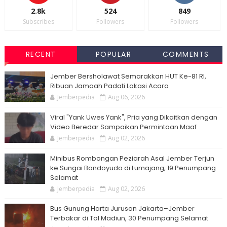
2.8k
524
849
Subscribes
Followers
Followers
RECENT
POPULAR
COMMENTS
Jember Bersholawat Semarakkan HUT Ke-81 RI,
Ribuan Jamaah Padati Lokasi Acara
Jemberpedia
Aug 06, 2026
Viral "Yank Uwes Yank", Pria yang Dikaitkan dengan
Video Beredar Sampaikan Permintaan Maaf
Jemberpedia
Aug 02, 2026
Minibus Rombongan Peziarah Asal Jember Terjun
ke Sungai Bondoyudo di Lumajang, 19 Penumpang
Selamat
Jemberpedia
Aug 02, 2026
Bus Gunung Harta Jurusan Jakarta–Jember
Terbakar di Tol Madiun, 30 Penumpang Selamat