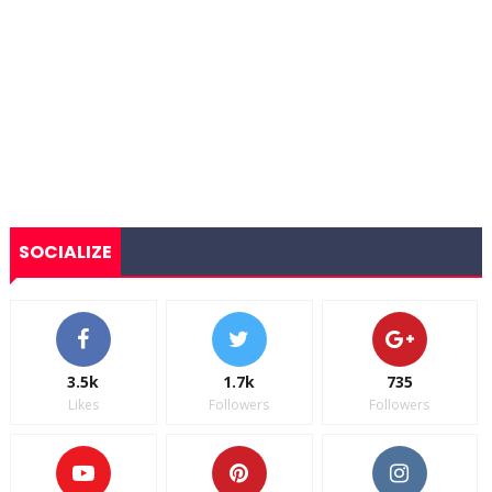
SOCIALIZE
3.5k
1.7k
735
Likes
Followers
Followers