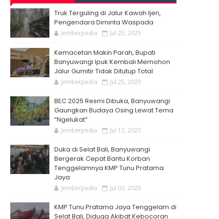
Truk Terguling di Jalur Kawah Ijen,
Pengendara Diminta Waspada
Jemberpedia
Jul 25, 2025
Kemacetan Makin Parah, Bupati
Banyuwangi Ipuk Kembali Memohon
Jalur Gumitir Tidak Ditutup Total
Jemberpedia
Jul 25, 2025
BEC 2025 Resmi Dibuka, Banyuwangi
Gaungkan Budaya Osing Lewat Tema
“Ngelukat”
Jemberpedia
Jul 12, 2025
Duka di Selat Bali, Banyuwangi
Bergerak Cepat Bantu Korban
Tenggelamnya KMP Tunu Pratama
Jaya
Jemberpedia
Jul 03, 2025
KMP Tunu Pratama Jaya Tenggelam di
Selat Bali, Diduga Akibat Kebocoran