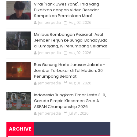
Viral "Yank Uwes Yank", Pria yang
Dikaitkan dengan Video Beredar
Sampaikan Permintaan Maaf
Jemberpedia
Aug 02, 2026
Minibus Rombongan Peziarah Asal
Jember Terjun ke Sungai Bondoyudo
di Lumajang, 19 Penumpang Selamat
Jemberpedia
Aug 02, 2026
Bus Gunung Harta Jurusan Jakarta–
Jember Terbakar di Tol Madiun, 30
Penumpang Selamat
Jemberpedia
Aug 01, 2026
Indonesia Bungkam Timor Leste 3-0,
Garuda Pimpin Klasemen Grup A
ASEAN Championship 2026
Jemberpedia
Jul 31, 2026
ARCHIVE