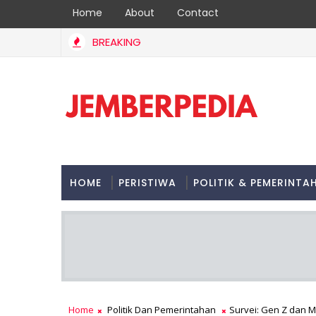
Home
About
Contact
BREAKING
Indonesia Bungkam Timor Leste 3-0, Garuda Pimpin Klasem
GA
HOME
PERISTIWA
POLITIK & PEMERINTA
Home
Politik Dan Pemerintahan
Survei: Gen Z dan M