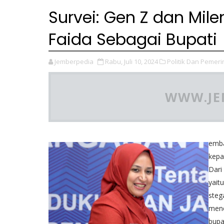
Survei: Gen Z dan Mile
Faida Sebagai Bupati
Jemberpedia
Rabu, Juli 10, 2024
Politik Dan Pemeri
WWW.JE
emba
kepa
Dari
yait
steg
mene
bupa