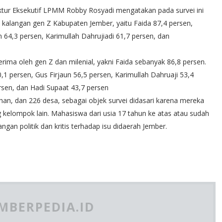
ktur Eksekutif LPMM Robby Rosyadi mengatakan pada survei ini
 kalangan gen Z Kabupaten Jember, yaitu Faida 87,4 persen,
4,3 persen, Karimullah Dahrujiadi 61,7 persen, dan
rima oleh gen Z dan milenial, yakni Faida sebanyak 86,8 persen.
 persen, Gus Firjaun 56,5 persen, Karimullah Dahruaji 53,4
rsen, dan Hadi Supaat 43,7 persen
ahan, dan 226 desa, sebagai objek survei didasari karena mereka
ing kelompok lain. Mahasiswa dari usia 17 tahun ke atas atau sudah
gan politik dan kritis terhadap isu didaerah Jember.
MBERPEDIA.ID