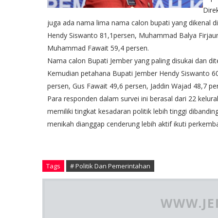
Dire
juga ada nama lima nama calon bupati yang dikenal di
Hendy Siswanto 81,1persen, Muhammad Balya Firjaun 6
Muhammad Fawait 59,4 persen.
Nama calon Bupati Jember yang paling disukai dan dite
Kemudian petahana Bupati Jember Hendy Siswanto 60,1
persen, Gus Fawait 49,6 persen, Jaddin Wajad 48,7 pe
Para responden dalam survei ini berasal dari 22 kelur
memiliki tingkat kesadaran politik lebih tinggi diband
menikah dianggap cenderung lebih aktif ikuti perkemban
Tags
# Politik Dan Pemerintahan
WWW.JE