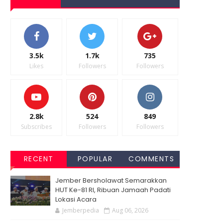
3.5k
1.7k
735
Likes
Followers
Followers
2.8k
524
849
Subscribes
Followers
Followers
RECENT
POPULAR
COMMENTS
Jember Bersholawat Semarakkan
HUT Ke-81 RI, Ribuan Jamaah Padati
Lokasi Acara
Jemberpedia
Aug 06, 2026