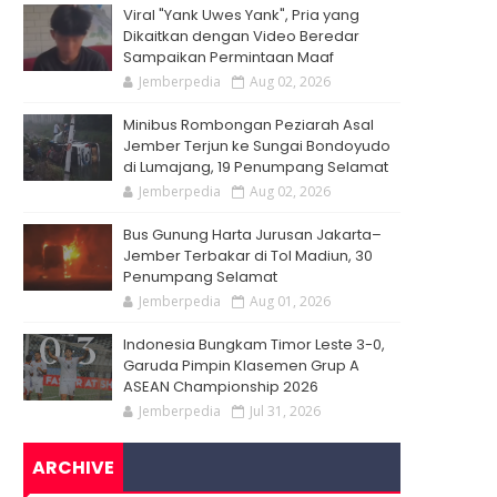
Viral "Yank Uwes Yank", Pria yang
Dikaitkan dengan Video Beredar
Sampaikan Permintaan Maaf
Jemberpedia
Aug 02, 2026
Minibus Rombongan Peziarah Asal
Jember Terjun ke Sungai Bondoyudo
di Lumajang, 19 Penumpang Selamat
Jemberpedia
Aug 02, 2026
Bus Gunung Harta Jurusan Jakarta–
Jember Terbakar di Tol Madiun, 30
Penumpang Selamat
Jemberpedia
Aug 01, 2026
Indonesia Bungkam Timor Leste 3-0,
Garuda Pimpin Klasemen Grup A
ASEAN Championship 2026
Jemberpedia
Jul 31, 2026
ARCHIVE