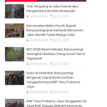
Truk Terguling di Jalur Kawah Ijen,
Pengendara Diminta Waspada
Jemberpedia
Jul 25, 2025
Kemacetan Makin Parah, Bupati
Banyuwangi Ipuk Kembali Memohon
Jalur Gumitir Tidak Ditutup Total
Jemberpedia
Jul 25, 2025
BEC 2025 Resmi Dibuka, Banyuwangi
Gaungkan Budaya Osing Lewat Tema
“Ngelukat”
Jemberpedia
Jul 12, 2025
Duka di Selat Bali, Banyuwangi
Bergerak Cepat Bantu Korban
Tenggelamnya KMP Tunu Pratama
Jaya
Jemberpedia
Jul 03, 2025
KMP Tunu Pratama Jaya Tenggelam di
Selat Bali, Diduga Akibat Kebocoran