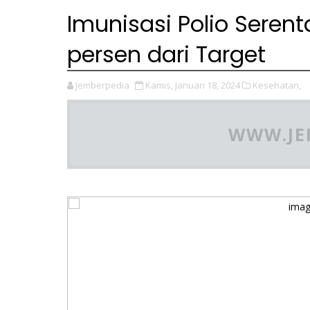
Imunisasi Polio Seren
persen dari Target
Jemberpedia
Kamis, Januari 18, 2024
Kesehatan,
WWW.JE