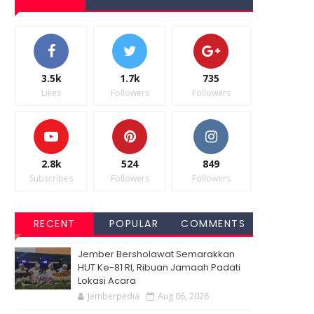
3.5k
1.7k
735
Likes
Followers
Followers
2.8k
524
849
Subscribes
Followers
Followers
RECENT
POPULAR
COMMENTS
Jember Bersholawat Semarakkan
HUT Ke-81 RI, Ribuan Jamaah Padati
Lokasi Acara
Jemberpedia
Aug 06, 2026