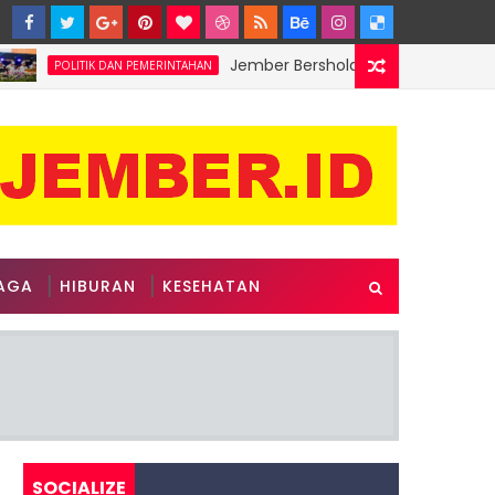
Jember Bersholawat Semarakkan HUT Ke
POLITIK DAN PEMERINTAHAN
AGA
HIBURAN
KESEHATAN
SOCIALIZE