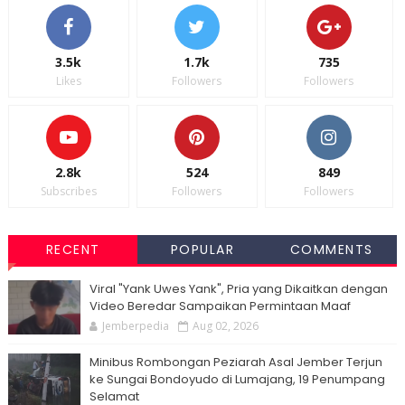
3.5k
1.7k
735
Likes
Followers
Followers
2.8k
524
849
Subscribes
Followers
Followers
RECENT
POPULAR
COMMENTS
Viral "Yank Uwes Yank", Pria yang Dikaitkan dengan
Video Beredar Sampaikan Permintaan Maaf
Jemberpedia
Aug 02, 2026
Minibus Rombongan Peziarah Asal Jember Terjun
ke Sungai Bondoyudo di Lumajang, 19 Penumpang
Selamat