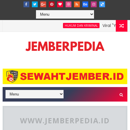
Viral "Yank Uwes
HUKUM DAN KRIMINAL
ak Pariwisata Jember, Ribuan Wisatawan Padati Grand Carnival
WWW.JEMBERPEDIA.ID