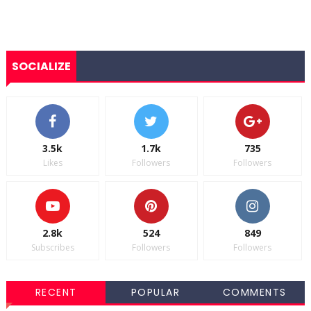
SOCIALIZE
3.5k
1.7k
735
Likes
Followers
Followers
2.8k
524
849
Subscribes
Followers
Followers
RECENT
POPULAR
COMMENTS