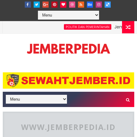
Jember Bersho
POLITIK DAN PEMERINTAHAN
este 3-0, Garuda Pimpin Klasemen Grup A ASEAN Championship
WWW.JEMBERPEDIA.ID