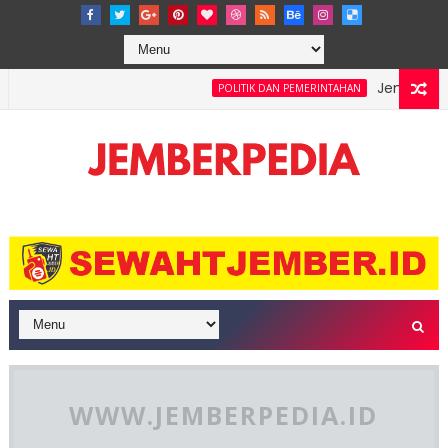
Jember Bersho
POLITIK DAN PEMERINTAHAN
Leste 3-0, Garuda Pimpin Klasemen Grup A ASEAN Championship
WWW.JEMBERPEDIA.ID