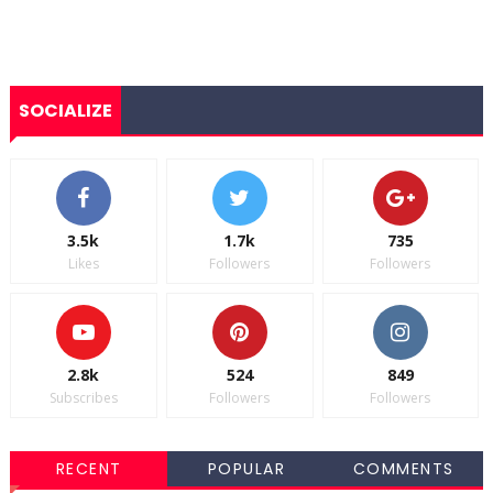
SOCIALIZE
3.5k
1.7k
735
Likes
Followers
Followers
2.8k
524
849
Subscribes
Followers
Followers
RECENT
POPULAR
COMMENTS