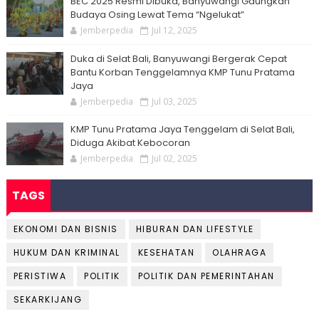
BEC 2025 Resmi Dibuka, Banyuwangi Gaungkan
Budaya Osing Lewat Tema “Ngelukat”
Jemberpedia
Jul 12, 2025
Duka di Selat Bali, Banyuwangi Bergerak Cepat
Bantu Korban Tenggelamnya KMP Tunu Pratama
Jaya
Jemberpedia
Jul 03, 2025
KMP Tunu Pratama Jaya Tenggelam di Selat Bali,
Diduga Akibat Kebocoran
Jemberpedia
Jul 02, 2025
TAGS
EKONOMI DAN BISNIS
HIBURAN DAN LIFESTYLE
HUKUM DAN KRIMINAL
KESEHATAN
OLAHRAGA
PERISTIWA
POLITIK
POLITIK DAN PEMERINTAHAN
SEKARKIJANG