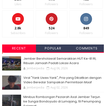
Likes
Followers
Followers
2.8k
524
849
Subscribes
Followers
Followers
RECENT
POPULAR
COMMENTS
Jember Bersholawat Semarakkan HUT Ke-81 RI,
Ribuan Jamaah Padati Lokasi Acara
Jemberpedia
Aug 06, 2026
Viral "Yank Uwes Yank", Pria yang Dikaitkan dengan
Video Beredar Sampaikan Permintaan Maaf
Jemberpedia
Aug 02, 2026
Minibus Rombongan Peziarah Asal Jember Terjun
ke Sungai Bondoyudo di Lumajang, 19 Penumpang
Selamat