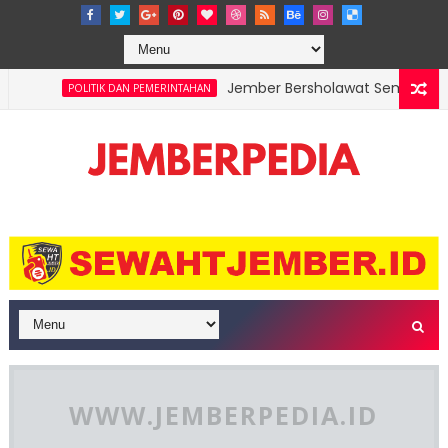
Jember Bersholawat Semarakkan HU
POLITIK DAN PEMERINTAHAN
Indonesia Bungkam Timor Leste 3-0, Garuda P
OLAHRAGA
WWW.JEMBERPEDIA.ID