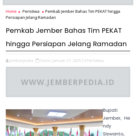
Home
Peristiwa
Pemkab Jember Bahas Tim PEKAT hingga
Persiapan Jelang Ramadan
Pemkab Jember Bahas Tim PEKAT
hingga Persiapan Jelang Ramadan
Jemberpedia
Senin, Januari 27, 2025
Peristiwa,
WWW.JEMBERPEDIA.ID
Bupati
Jember,
He
ndy
Siswanto,