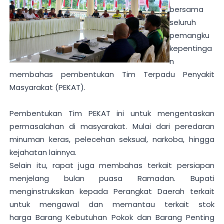
bersama
seluruh
pemangku
kepentinga
n
membahas
pembentukan Tim Terpadu Penyakit
Masyarakat (PEKAT).
Pembentukan Tim PEKAT ini untuk mengentaskan
permasalahan di masyarakat. Mulai dari peredaran
minuman keras, pelecehan seksual, narkoba, hingga
kejahatan lainnya.
Selain itu, rapat j
uga membahas terkait persiapan
menjelang bulan puasa Ramadan. Bupati
menginstruksikan kepada Perangkat Daerah terkait
untuk mengawal dan memantau terkait stok
harga
Barang Kebutuhan Pokok dan Barang Penting