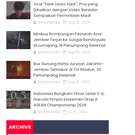
Viral "Yank Uwes Yank", Pria yang
Dikaitkan dengan Video Beredar
Sampaikan Permintaan Maaf
Jemberpedia
Aug 02, 2026
Minibus Rombongan Peziarah Asal
Jember Terjun ke Sungai Bondoyudo
di Lumajang, 19 Penumpang Selamat
Jemberpedia
Aug 02, 2026
Bus Gunung Harta Jurusan Jakarta–
Jember Terbakar di Tol Madiun, 30
Penumpang Selamat
Jemberpedia
Aug 01, 2026
Indonesia Bungkam Timor Leste 3-0,
Garuda Pimpin Klasemen Grup A
ASEAN Championship 2026
Jemberpedia
Jul 31, 2026
ARCHIVE