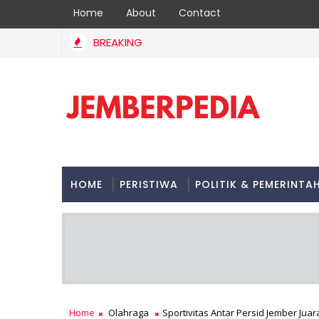
Home
About
Contact
BREAKING
a Bungkam Timor Leste 3-0, Garuda Pimpin Klasemen Grup A A
HOME
PERISTIWA
POLITIK & PEMERINTA
Home
Olahraga
Sportivitas Antar Persid Jember Juara