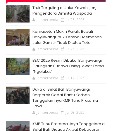
Truk Terguling di Jalur Kawah Ijen,
Pengendara Diminta Waspada
Jemberpedia
Jul 25, 2025
Kemacetan Makin Parah, Bupati
Banyuwangi Ipuk Kembali Memohon
Jalur Gumitir Tidak Ditutup Total
Jemberpedia
Jul 25, 2025
BEC 2025 Resmi Dibuka, Banyuwangi
Gaungkan Budaya Osing Lewat Tema
“Ngelukat”
Jemberpedia
Jul 12, 2025
Duka di Selat Bali, Banyuwangi
Bergerak Cepat Bantu Korban
Tenggelamnya KMP Tunu Pratama
Jaya
Jemberpedia
Jul 03, 2025
KMP Tunu Pratama Jaya Tenggelam di
Selat Bali, Diduga Akibat Kebocoran