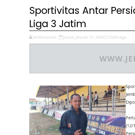
Sportivitas Antar Per
Liga 3 Jatim
Jemberpedia
Jumat, Januari 12, 2024
Olahraga,
WWW.JE
Spor
Jemb
Dipo
Pert
(12/
Pers