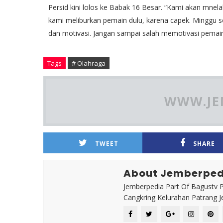
Persid kini lolos ke Babak 16 Besar. “Kami akan mne
kami meliburkan pemain dulu, karena capek. Minggu so
dan motivasi. Jangan sampai salah memotivasi pemain
Tags
# Olahraga
WWW.JE
TWEET
SHARE
About Jemberped
Jemberpedia Part Of Bagustv P
Cangkring Kelurahan Patrang 