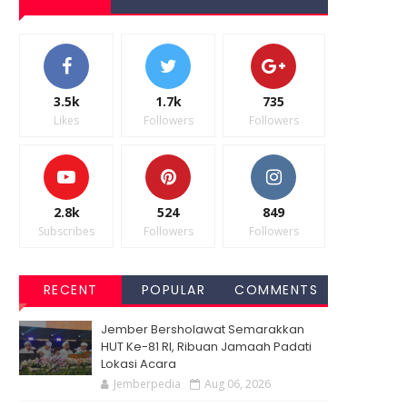
3.5k
1.7k
735
Likes
Followers
Followers
2.8k
524
849
Subscribes
Followers
Followers
RECENT
POPULAR
COMMENTS
Jember Bersholawat Semarakkan
HUT Ke-81 RI, Ribuan Jamaah Padati
Lokasi Acara
Jemberpedia
Aug 06, 2026